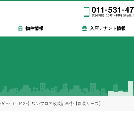
物件情報
入店テナント情報
ｻｲﾊﾞｰｼﾃｨﾋﾞﾙ12F】ワンフロア改装計画⑦【新装リース】