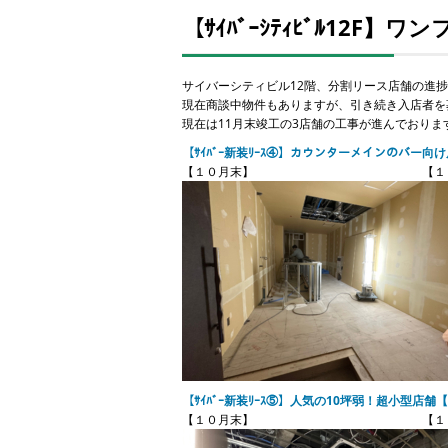
【ｻｲﾊﾞｰｼﾃｨﾋﾞﾙ12F
サイバーシティビル12階、分割リース店舗の進
現在商談中物件もありますが、引き続き入店者を
現在は11月末竣工の3店舗の工事が進んでおりま
【ｻｲﾊﾞｰ新装ﾘｰｽ④】カウンターメインのバー向け
【１０月末】 【１１月
【ｻｲﾊﾞｰ新装ﾘｰｽ⑤】人気の10坪弱！超小型店舗【
【１０月末】 【１１月