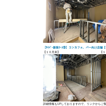
【ｻｲﾊﾞｰ新装ﾘｰｽ⑨】コンカフェ、バー向け店舗【1
【１０月末】 【１１月
詳細情報もUPしておりますので、リンクからご