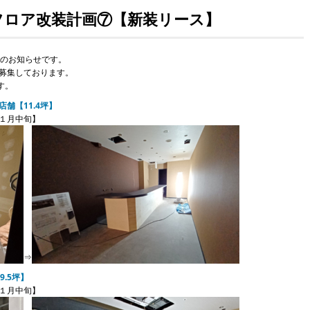
】ワンフロア改装計画⑦【新装リース】
捗のお知らせです。
募集しております。
す。
店舗【11.4坪】
中旬】
⇒
9.5坪】
中旬】