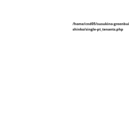
/home/cnd05/susukino-greenbui
shinko/single-pt_tenants.php