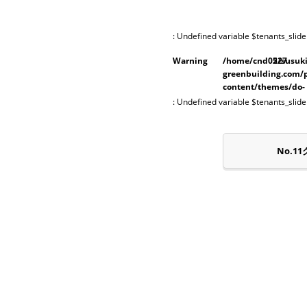
: Undefined variable $tenants_slide
Warning
/home/cnd05/susuki
227
greenbuilding.com/
content/themes/do-
shinko/single-
: Undefined variable $tenants_slide
pt_tenants.php
No.1