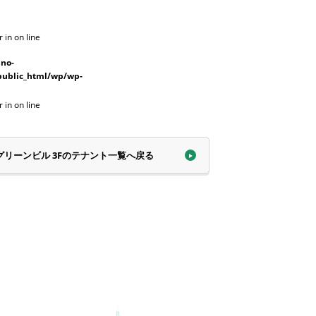
r in
on line
no-
public_html/wp/wp-
r in
on line
1グリーンビル
3Fのテナント一覧へ戻る