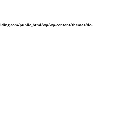
lding.com/public_html/wp/wp-content/themes/do-
224