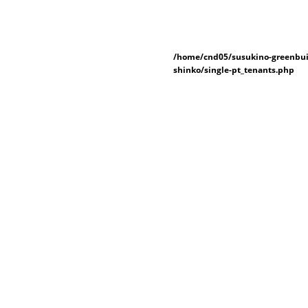
/home/cnd05/susukino-greenbui
shinko/single-pt_tenants.php