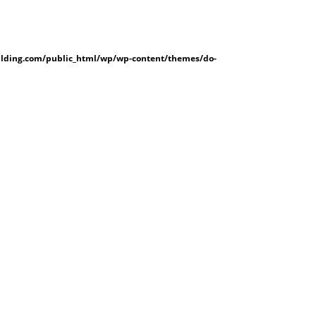
lding.com/public_html/wp/wp-content/themes/do-
224