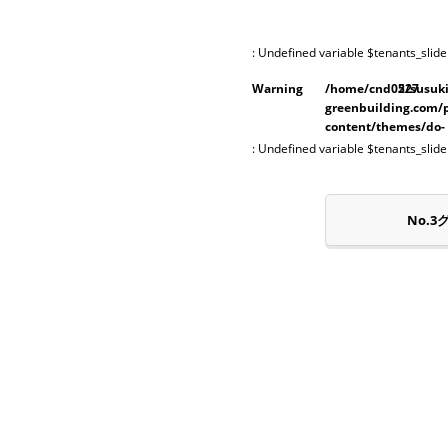
: Undefined variable $tenants_slide
Warning
/home/cnd05/susuki
227
greenbuilding.com/
content/themes/do-
shinko/single-
: Undefined variable $tenants_slide
pt_tenants.php
No.