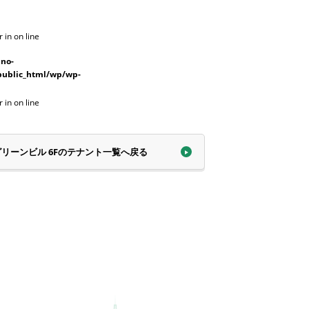
r in
on line
no-
public_html/wp/wp-
r in
on line
3グリーンビル
6Fのテナント一覧へ戻る